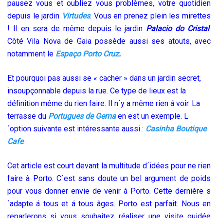
pausez vous et oubliez vous problèmes, votre quotidien
depuis le jardin
Virtudes
. Vous en prenez plein les mirettes
! Il en sera de même depuis le jardin
Palacio do Cristal
.
Côté Vila Nova de Gaia possède aussi ses atouts, avec
notamment le
Espaço Porto Cruz
.
Et pourquoi pas aussi se « cacher » dans un jardin secret,
insoupçonnable depuis la rue. Ce type de lieux est la
définition même du rien faire. Il n´y a même rien á voir. La
terrasse du
Portugues de Gema
en est un exemple. L
´option suivante est intéressante aussi :
Casinha Boutique
Cafe
.
Cet article est court devant la multitude d´idées pour ne rien
faire à Porto. C´est sans doute un bel argument de poids
pour vous donner envie de venir á Porto. Cette dernière s
´adapte á tous et á tous âges. Porto est parfait. Nous en
reparlerons si vous souhaitez réaliser une visite guidée