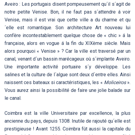
Aveiro : Les portugais disent pompeusement qu´il s´agit de
notre petite Venise. Bon, il ne faut pas s´attendre á voir
Venise, mais il est vrai que cette ville a du charme et qu
´elle est romantique. Son architecture Art nouveau lui
confère incontestablement quelque chose de « chic » á la
française, alors en vogue á la fin du XIXème siècle. Mais
alors pourquoi « Venise » ? Car la ville est traversé par un
canal, venant d´un bassin marécageux où s´implante Aveiro.
Une importante activité portuaire s´y développe. Les
salines et la culture de l´algue sont deux d´entre elles. Ainsi
naissent ces bateaux si caractéristiques, les «
Moliceiros
».
Vous aurez ainsi la possibilité de faire une jolie balade sur
le canal.
Coimbra est la ville Universitaire par excellence, la plus
ancienne du pays, depuis 1308. Inutile de rajouté qu´elle est
prestigieuse ! Avant 1255. Coimbra fût aussi la capitale du