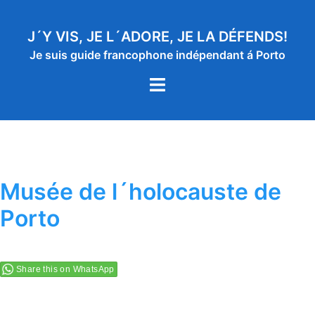
Aller
au
J´Y VIS, JE L´ADORE, JE LA DÉFENDS!
contenu
Je suis guide francophone indépendant á Porto
Ouvrir/fermer
le
menu
Musée de l´holocauste de
Porto
Share this on WhatsApp