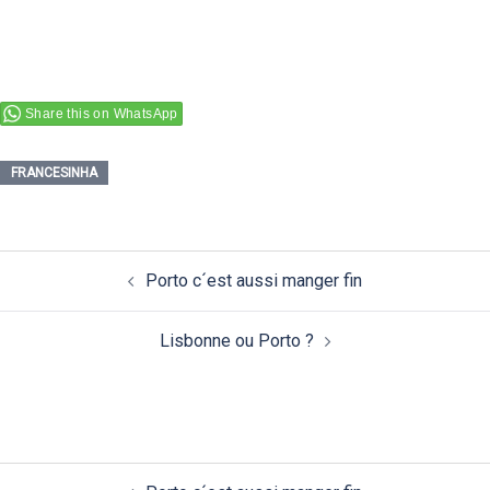
Share this on WhatsApp
FRANCESINHA
Navigation
Porto c´est aussi manger fin
d’article
Lisbonne ou Porto ?
Navigation