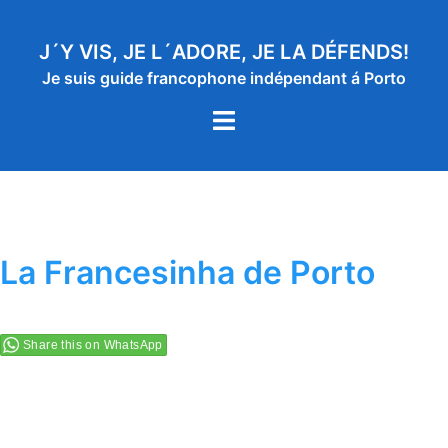
Aller
au
J´Y VIS, JE L´ADORE, JE LA DÉFENDS!
contenu
Je suis guide francophone indépendant á Porto
Ouvrir/fermer
le
menu
La Francesinha de Porto
Share this on WhatsApp