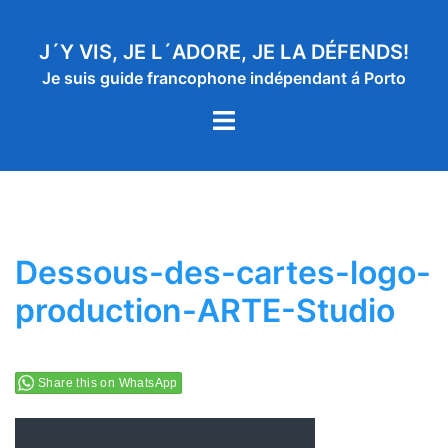
Aller
au
J´Y VIS, JE L´ADORE, JE LA DÉFENDS!
contenu
Je suis guide francophone indépendant á Porto
Ouvrir/fermer
le
menu
Dessous-des-cartes-logo-
production-ARTE-Studio
Share this on WhatsApp