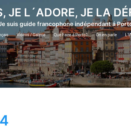
S, JE L´ADORE, JE LA D
Je suis guide francophone indépendant á Port
nçais
Vidéos / Galerie
Que Faire á Porto?
On en parle
L´I
24