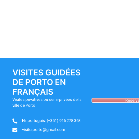
d’article
VISITES GUIDÉES
DE PORTO EN
FRANÇAIS
Visites privatives ou semi-privées de la
Réserva
ville de Porto.
Nr. portugais: (+351) 916 278 363
visiterporto@gmail.com