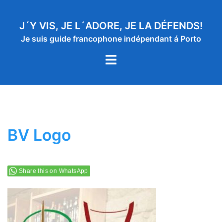
Aller
au
J´Y VIS, JE L´ADORE, JE LA DÉFENDS!
contenu
Je suis guide francophone indépendant á Porto
Ouvrir/fermer
le
menu
BV Logo
Share this on WhatsApp