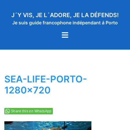
Aller
au
J´Y VIS, JE L´ADORE, JE LA DÉFENDS!
contenu
Je suis guide francophone indépendant á Porto
Ouvrir/fermer
le
menu
SEA-LIFE-PORTO-
1280×720
Share this on WhatsApp