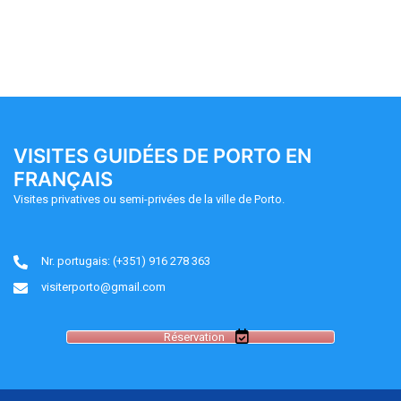
VISITES GUIDÉES DE PORTO EN
FRANÇAIS
Visites privatives ou semi-privées de la ville de Porto.
Nr. portugais: (+351) 916 278 363
visiterporto@gmail.com
Réservation