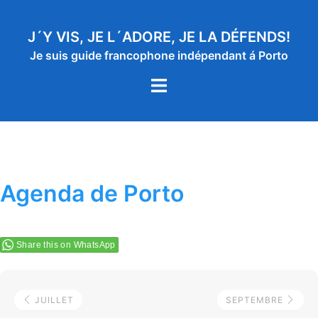
Aller
au
J´Y VIS, JE L´ADORE, JE LA DÉFENDS!
contenu
Je suis guide francophone indépendant á Porto
Ouvrir/fermer
le
menu
Agenda de Porto
Share this on WhatsApp
JUILLET
SEPTEMBRE