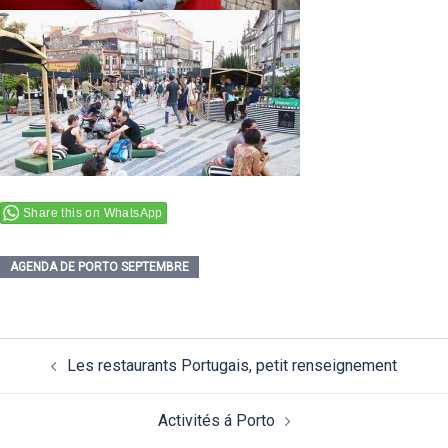
Share this on WhatsApp
AGENDA DE PORTO SEPTEMBRE
Navigation
Les restaurants Portugais, petit renseignement
d’article
Activités á Porto