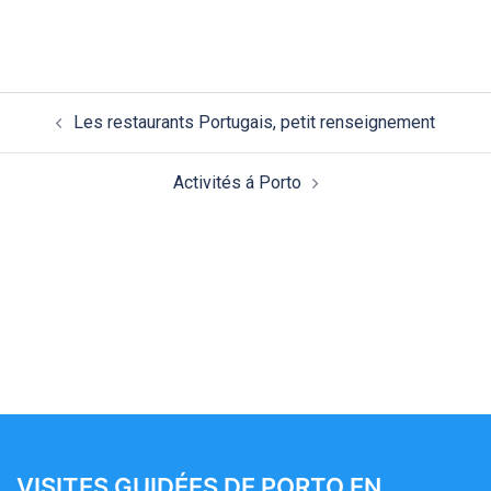
Navigation
Les restaurants Portugais, petit renseignement
d’article
Activités á Porto
VISITES GUIDÉES DE PORTO EN