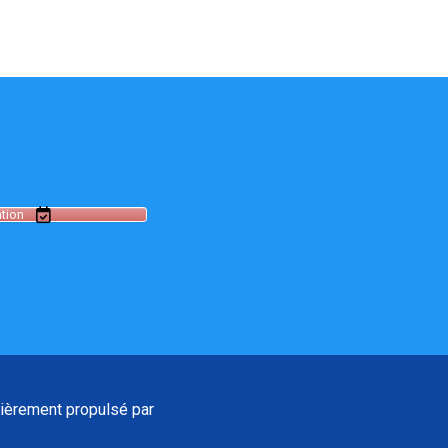
tion
ièrement propulsé par