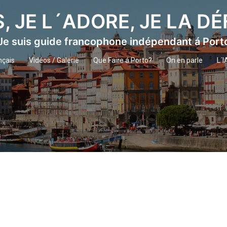
S, JE L´ADORE, JE LA D
Je suis guide francophone indépendant á Port
nçais
Vidéos / Galerie
Que Faire á Porto?
On en parle
L´I