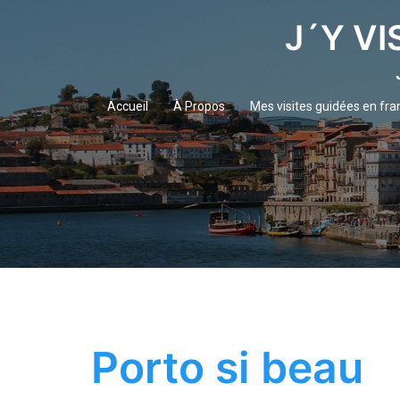
Aller
J´Y VI
au
contenu
Accueil
À Propos
Mes visites guidées en fra
Porto si beau