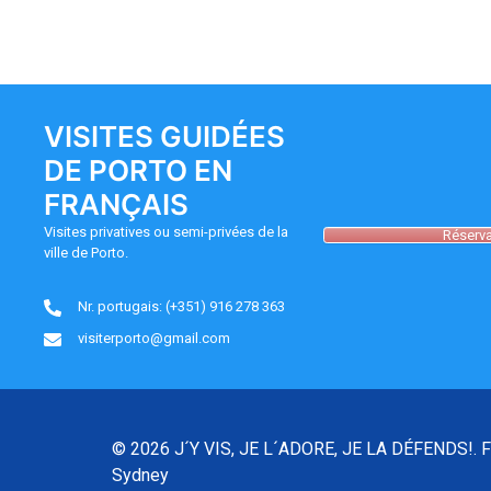
VISITES GUIDÉES
DE PORTO EN
FRANÇAIS
Visites privatives ou semi-privées de la
Réserva
ville de Porto.
Nr. portugais: (+351) 916 278 363
visiterporto@gmail.com
© 2026 J´Y VIS, JE L´ADORE, JE LA DÉFENDS!. F
Sydney