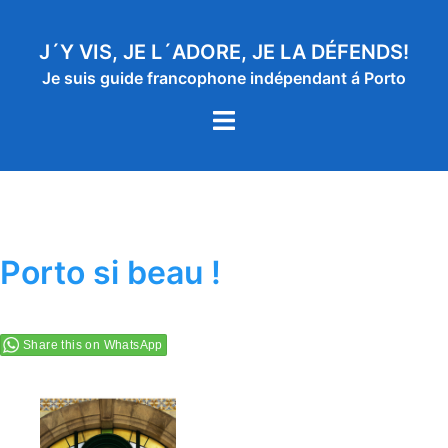
Aller
au
J´Y VIS, JE L´ADORE, JE LA DÉFENDS!
contenu
Je suis guide francophone indépendant á Porto
Ouvrir/fermer
le
menu
Porto si beau !
Share this on WhatsApp