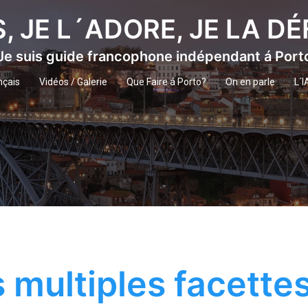
S, JE L´ADORE, JE LA D
Je suis guide francophone indépendant á Port
nçais
Vidéos / Galerie
Que Faire á Porto?
On en parle
L´I
 multiples facette