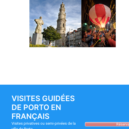
VISITES GUIDÉES
DE PORTO EN
FRANÇAIS
Visites privatives ou semi-privées de la
Réserva
ville de Porto.