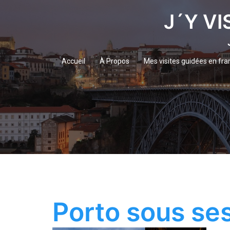
Aller
J´Y VI
au
contenu
Accueil
À Propos
Mes visites guidées en fra
Porto sous ses