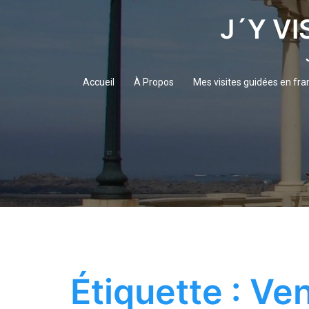
Aller
J´Y VI
au
contenu
Accueil
À Propos
Mes visites guidées en fra
Étiquette :
Ven