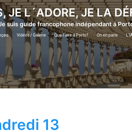
S, JE L´ADORE, JE LA D
Je suis guide francophone indépendant á Port
nçais
Vidéos / Galerie
Que Faire á Porto?
On en parle
L´I
dredi 13