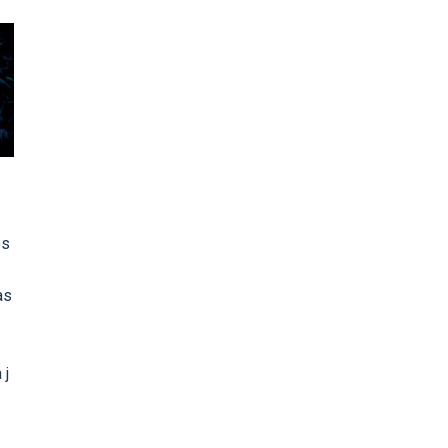
es
as
 j