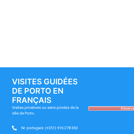
VISITES GUIDÉES
DE PORTO EN
FRANÇAIS
Visites privatives ou semi-privées de la
Réserva
ville de Porto.
Nr. portugais: (+351) 916 278 363