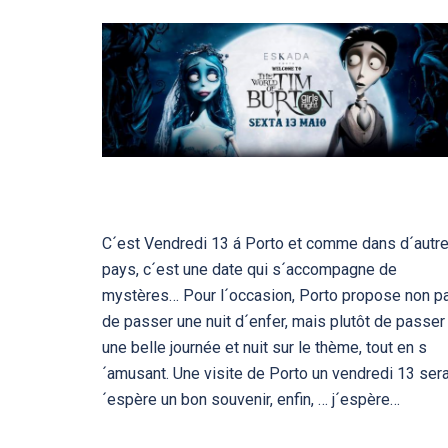
C´est Vendredi 13 á Porto et comme dans d´autr
pays, c´est une date qui s´accompagne de
mystères… Pour l´occasion, Porto propose non p
de passer une nuit d´enfer, mais plutôt de passer
une belle journée et nuit sur le thème, tout en s
´amusant. Une visite de Porto un vendredi 13 sera
´espère un bon souvenir, enfin, … j´espère…