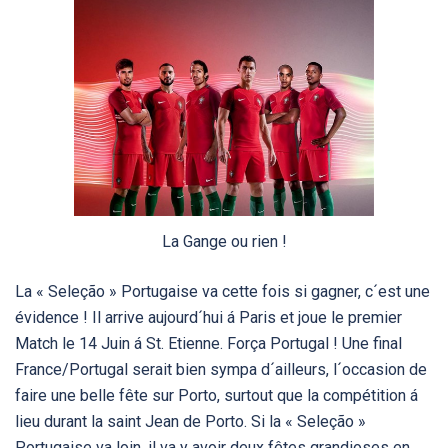
La Gange ou rien !
La « Seleção » Portugaise va cette fois si gagner, c´est une
évidence ! Il arrive aujourd´hui á Paris et joue le premier
Match le 14 Juin á St. Etienne. Força Portugal ! Une final
France/Portugal serait bien sympa d´ailleurs, l´occasion de
faire une belle fête sur Porto, surtout que la compétition á
lieu durant la saint Jean de Porto. Si la « Seleção »
Portugaise va loin, il va y avoir deux fêtes grandioses en