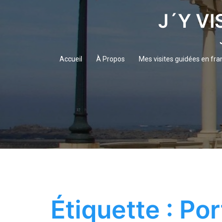
Aller
J´Y VI
au
contenu
Accueil
À Propos
Mes visites guidées en fra
Étiquette :
Por