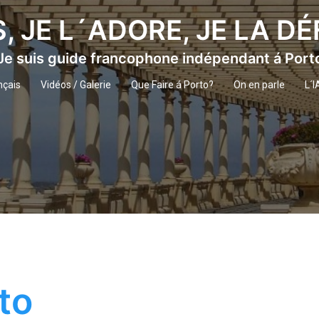
S, JE L´ADORE, JE LA D
Je suis guide francophone indépendant á Port
nçais
Vidéos / Galerie
Que Faire á Porto?
On en parle
L´I
to