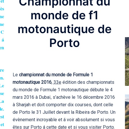
Championnat du
et
cès
monde de f1
une
ne
motonautique de
! C
Porto
l á
en
tre
Le
championnat du monde de Formule 1
n.
motonautique 2016
,
33e
édition des championnats
Le
du monde de Formule 1 motonautique débute le 4
se
mars 2016 à Dubaï, s’achève le 16 décembre 2016
La
à Sharjah et doit comporter dix courses, dont celle
le.
de Porto le 31 Juillet devant la Ribeira de Porto. Un
st
évènement incroyable et á voir absolument si vous
 et
êtes sur Porto á cette date et si vous visiter Porto.