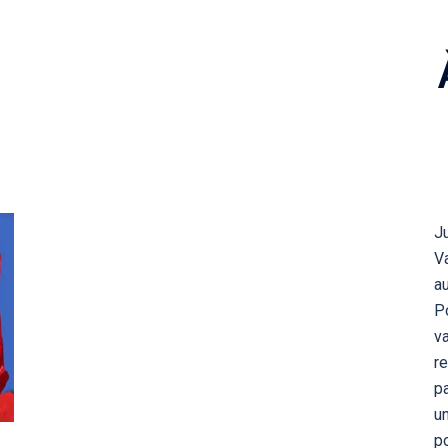
Ju
Va
au
P
va
re
pa
un
p