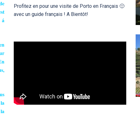
de
Profitez en pour une visite de Porto en Français 🙂
est
avec un guide français ! A Bientôt!
 á
en
our
En
us,
us
la
 la