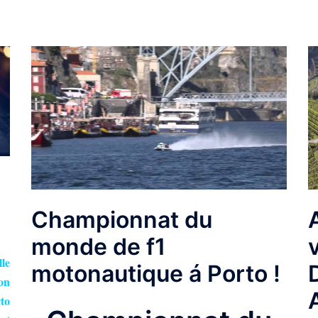
Championnat du
monde de f1
lle
motonautique á Porto !
on
rto