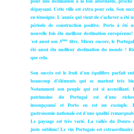
pour une destination á la fois abordable, proche 
dépaysant. Cette ville est extra pour cela. Son suc
en témoigne. L´année qui vient de s’achever a été 
période de construction positive. Porto á été u
nouvelle fois élu meilleur destination européenne
ème
´est aussi son 3
titre. Mieux encore, le Portuga
été aussi élu meilleur destination du monde ! Ri
que cela.
Son succès est le fruit d´un équilibre parfait en
beaucoup d’éléments qui se marient très bie
Notamment son peuple qui est si accueillant. 
patrimoine du Portugal est d´une riches
insoupçonné et Porto en est un exemple. 
gastronomie nationale est d´une qualité remarquab
Le paysage est très varié. La vallée du Douro e
juste sublime! Le vin Portugais est extraordinaire