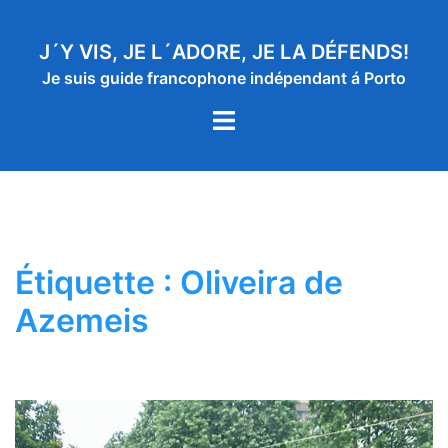
Aller
au
J´Y VIS, JE L´ADORE, JE LA DÉFENDS!
contenu
Je suis guide francophone indépendant á Porto
Ouvrir/fermer
le
menu
Étiquette :
Oliveira de
Azemeis