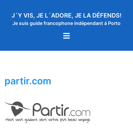
Aller
au
J´Y VIS, JE L´ADORE, JE LA DÉFENDS!
contenu
Je suis guide francophone indépendant á Porto
Ouvrir/fermer
le
menu
partir.com