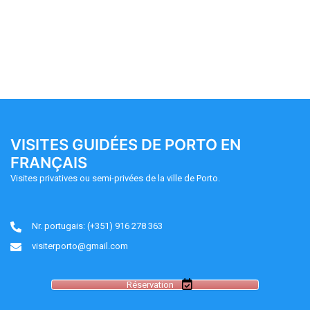
VISITES GUIDÉES DE PORTO EN
FRANÇAIS
Visites privatives ou semi-privées de la ville de Porto.
Nr. portugais: (+351) 916 278 363
visiterporto@gmail.com
Réservation