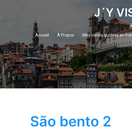
Aller
J´Y VI
au
contenu
Accueil
À Propos
Mes visites guidées en fra
São bento 2