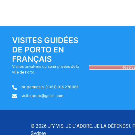
VISITES GUIDÉES
DE PORTO EN
FRANÇAIS
Visites privatives ou semi-privées de la
Réserva
ville de Porto.
Nr. portugais: (+351) 916 278 363
visiterporto@gmail.com
© 2026 J´Y VIS, JE L´ADORE, JE LA DÉFENDS!. F
Sydney