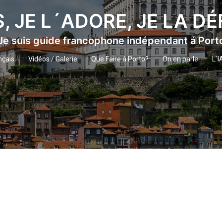
S, JE L´ADORE, JE LA D
Je suis guide francophone indépendant á Port
nçais
Vidéos / Galerie
Que Faire á Porto?
On en parle
L´I