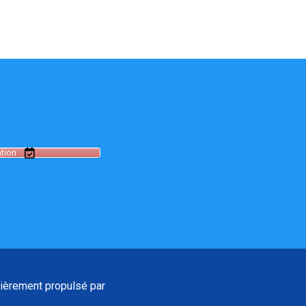
tion
ièrement propulsé par