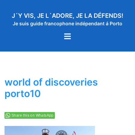
Aller
au
J´Y VIS, JE L´ADORE, JE LA DÉFENDS!
contenu
Je suis guide francophone indépendant á Porto
Ouvrir/fermer
le
menu
world of discoveries
porto10
Share this on WhatsApp