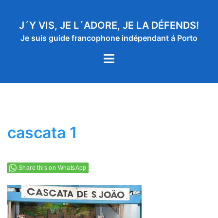
Aller
au
J´Y VIS, JE L´ADORE, JE LA DÉFENDS!
contenu
Je suis guide francophone indépendant á Porto
Ouvrir/fermer
le
menu
cascata 1
Share this on WhatsApp