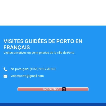
VISITES GUIDÉES DE PORTO EN
FRANÇAIS
Visites privatives ou semi-privées de la ville de Porto.
Nr. portugais: (+351) 916 278 363
visiterporto@gmail.com
Réservation