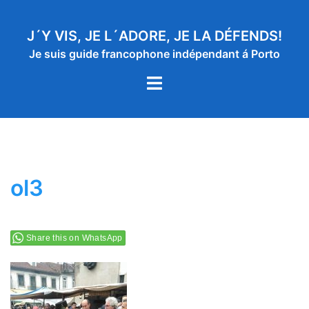
Aller
au
J´Y VIS, JE L´ADORE, JE LA DÉFENDS!
contenu
Je suis guide francophone indépendant á Porto
Ouvrir/fermer
le
menu
ol3
Share this on WhatsApp