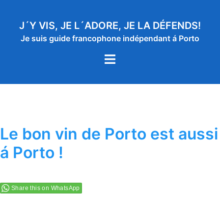
Aller
au
J´Y VIS, JE L´ADORE, JE LA DÉFENDS!
contenu
Je suis guide francophone indépendant á Porto
Ouvrir/fermer
le
menu
Le bon vin de Porto est aussi
á Porto !
Share this on WhatsApp