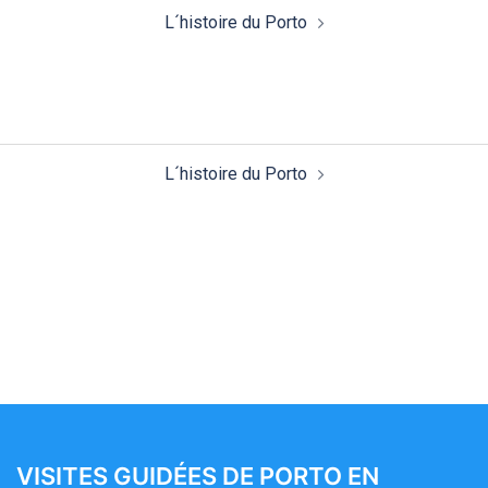
Navigation
L´histoire du Porto
d’article
Navigation
L´histoire du Porto
d’article
VISITES GUIDÉES DE PORTO EN