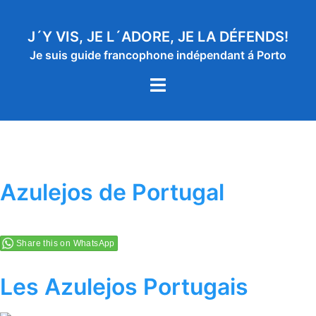
Aller
au
J´Y VIS, JE L´ADORE, JE LA DÉFENDS!
contenu
Je suis guide francophone indépendant á Porto
Ouvrir/fermer
le
menu
Azulejos de Portugal
Share this on WhatsApp
Les Azulejos Portugais