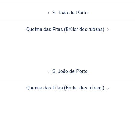
Navigation
S. João de Porto
d’article
Queima das Fitas (Brûler des rubans)
Navigation
S. João de Porto
d’article
Queima das Fitas (Brûler des rubans)